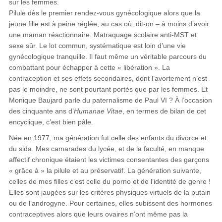
sur les femmes.
Pilule dès le premier rendez-vous gynécologique alors que la
jeune fille est à peine réglée, au cas où, dit-on – à moins d’avoir
une maman réactionnaire. Matraquage scolaire anti-MST et
sexe sûr. Le lot commun, systématique est loin d’une vie
gynécologique tranquille. Il faut même un véritable parcours du
combattant pour échapper à cette « libération ». La
contraception et ses effets secondaires, dont l’avortement n’est
pas le moindre, ne sont pourtant portés que par les femmes. Et
Monique Baujard parle du paternalisme de Paul VI ? À l’occasion
des cinquante ans d’
Humanae Vitae
, en termes de bilan de cet
encyclique, c’est bien pâle.
Née en 1977, ma génération fut celle des enfants du divorce et
du sida. Mes camarades du lycée, et de la faculté, en manque
affectif chronique étaient les victimes consentantes des garçons
« grâce à » la pilule et au préservatif. La génération suivante,
celles de mes filles c’est celle du porno et de l’identité de genre !
Elles sont jaugées sur les critères physiques virtuels de la putain
ou de l’androgyne. Pour certaines, elles subissent des hormones
contraceptives alors que leurs ovaires n’ont même pas la