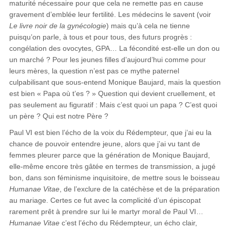
maturité nécessaire pour que cela ne remette pas en cause
gravement d’emblée leur fertilité. Les médecins le savent (voir
Le livre noir de la gynécologie
) mais qu’à cela ne tienne
puisqu’on parle, à tous et pour tous, des futurs progrès :
congélation des ovocytes, GPA… La fécondité est-elle un don ou
un marché ? Pour les jeunes filles d’aujourd’hui comme pour
leurs mères, la question n’est pas ce mythe paternel
culpabilisant que sous-entend Monique Baujard, mais la question
est bien « Papa où t’es ? » Question qui devient cruellement, et
pas seulement au figuratif : Mais c’est quoi un papa ? C’est quoi
un père ? Qui est notre Père ?
Paul VI est bien l’écho de la voix du Rédempteur, que j’ai eu la
chance de pouvoir entendre jeune, alors que j’ai vu tant de
femmes pleurer parce que la génération de Monique Baujard,
elle-même encore très gâtée en termes de transmission, a jugé
bon, dans son féminisme inquisitoire, de mettre sous le boisseau
Humanae Vitae
, de l’exclure de la catéchèse et de la préparation
au mariage. Certes ce fut avec la complicité d’un épiscopat
rarement prêt à prendre sur lui le martyr moral de Paul VI…
Humanae Vitae
c’est l’écho du Rédempteur, un écho clair,