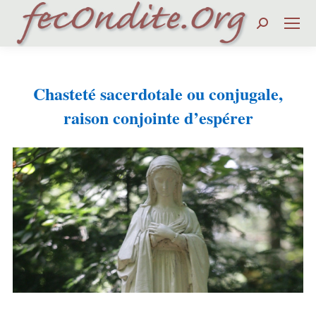
Search:
Chasteté sacerdotale ou conjugale,
raison conjointe d’espérer
Vous êtes ici :