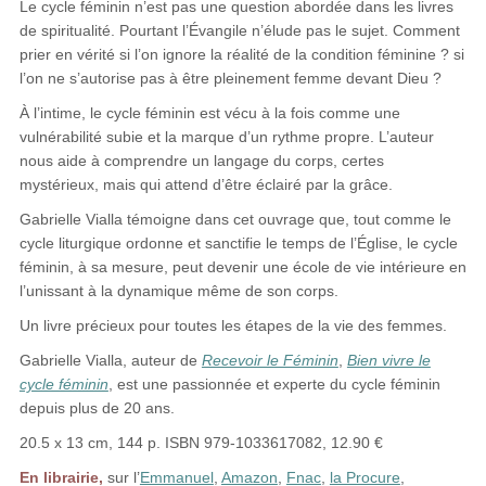
Le cycle féminin n’est pas une question abordée dans les livres
de spiritualité. Pourtant l’Évangile n’élude pas le sujet. Comment
prier en vérité si l’on ignore la réalité de la condition féminine ? si
l’on ne s’autorise pas à être pleinement femme devant Dieu ?
À l’intime, le cycle féminin est vécu à la fois comme une
vulnérabilité subie et la marque d’un rythme propre. L’auteur
nous aide à comprendre un langage du corps, certes
mystérieux, mais qui attend d’être éclairé par la grâce.
Gabrielle Vialla témoigne dans cet ouvrage que, tout comme le
cycle liturgique ordonne et sanctifie le temps de l’Église, le cycle
féminin, à sa mesure, peut devenir une école de vie intérieure en
l’unissant à la dynamique même de son corps.
Un livre précieux pour toutes les étapes de la vie des femmes.
Gabrielle Vialla, auteur de
Recevoir le Féminin
,
Bien vivre le
cycle féminin
, est une passionnée et experte du cycle féminin
depuis plus de 20 ans.
20.5 x 13 cm, 144 p. ISBN 979-1033617082, 12.90 €
En librairie,
sur l’
Emmanuel
,
Amazon
,
Fnac
,
la Procure
,